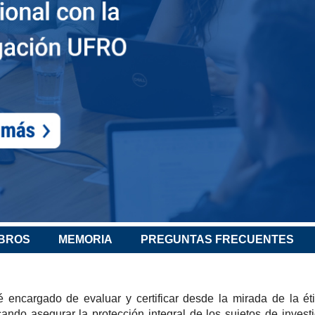
BROS
MEMORIA
PREGUNTAS FRECUENTES
ncargado de evaluar y certificar desde la mirada de la étic
ando asegurar la protección integral de los sujetos de invest